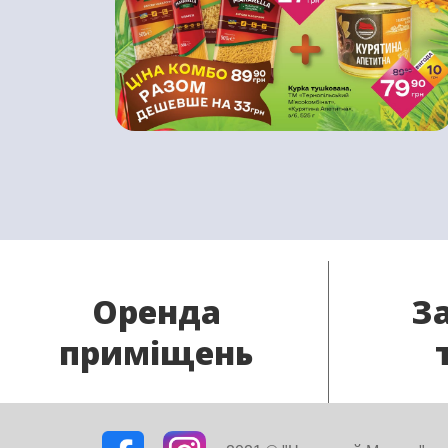
Оренда
З
приміщень
Наша мережа розширюється і
Якщо у В