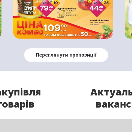
Переглянути пропозиції
акупівля
Актуаль
товарів
ваканс
ас є потрібний товар
В нашу команду п