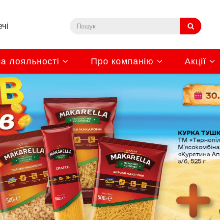
чі
а лояльності
Про компанію
Акції