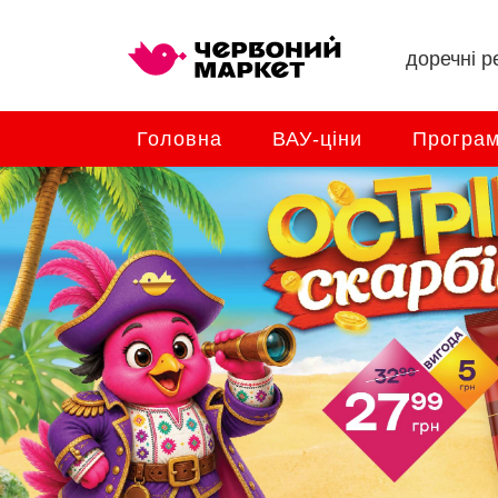
доречні ре
Головна
ВАУ-ціни
Програм