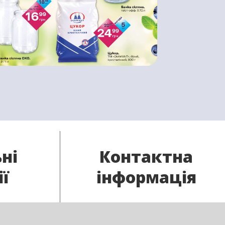
ні
Контактна
ії
інформація
отрібні
Гаряча лінія: 0 800 750 135