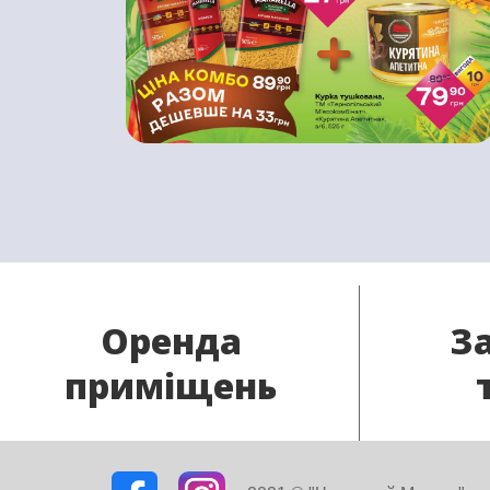
Оренда
З
приміщень
Наша мережа розширюється і
Якщо у В