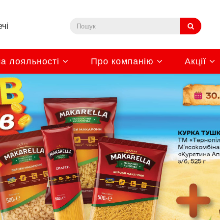
чі
а лояльності
Про компанію
Акції