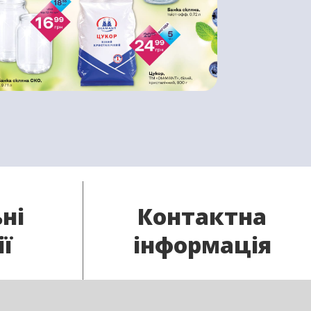
ні
Контактна
ії
інформація
отрібні
Гаряча лінія: 0 800 750 135