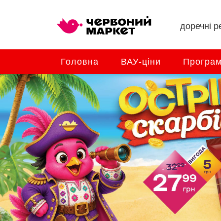
доречні ре
Головна
ВАУ-ціни
Програм