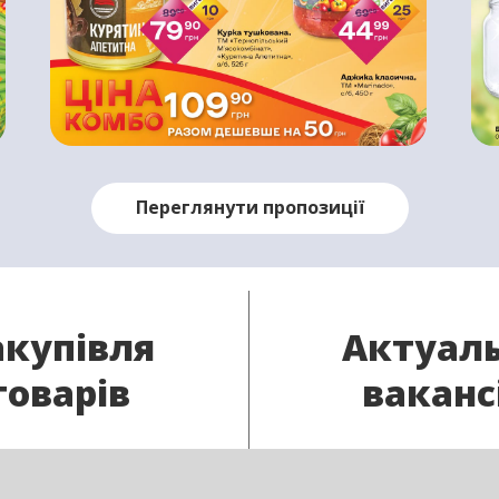
Переглянути пропозиції
акупівля
Актуаль
товарів
ваканс
ас є потрібний товар
В нашу команду п