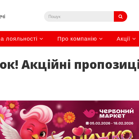
чі
а лояльності
Про компанію
Акції
! Акційні пропозиції 