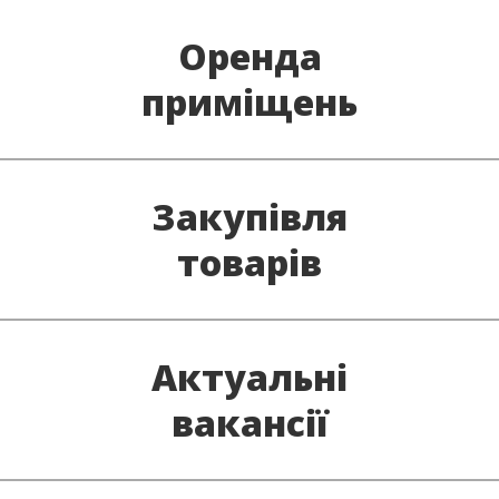
Оренда
приміщень
Закупівля
Наша мережа розширюється і ми відкриті для
співпраці з орендарями
товарів
Актуальні
Якщо у Вас є потрібний товар за хорошою
ціною - ми раді будемо співпрацювати
вакансії