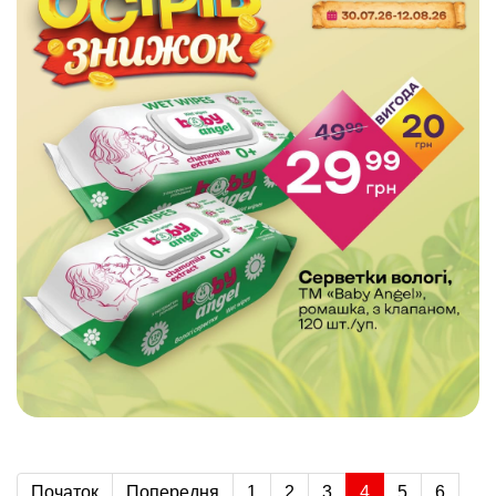
Початок
Попередня
1
2
3
4
5
6