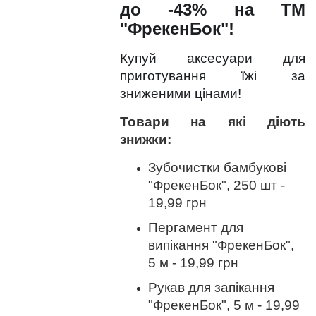
до -43% на ТМ
"ФрекенБок"!
Купуй аксесуари для
приготування їжі за
зниженими цінами!
Товари на які діють
знижки:
Зубочистки бамбукові
"ФрекенБок", 250 шт -
19,99 грн
Пергамент для
випікання "ФрекенБок",
5 м - 19,99 грн
Рукав для запікання
"ФрекенБок", 5 м - 19,99