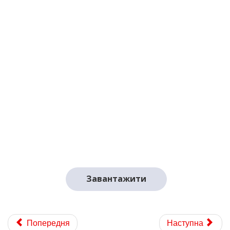
f84e-4f23-9707-
4893b2068df0.pdf
Завантажити
Попередня
Наступна