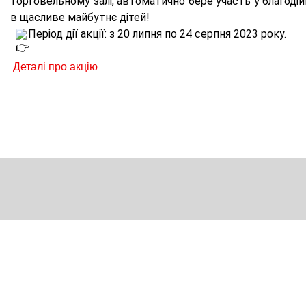
торговельному залі, автоматично бере участь у благодійні
в щасливе майбутнє дітей! 
 Деталі про акцію 