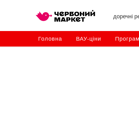
доречні ре
Головна
ВАУ-ціни
Програм