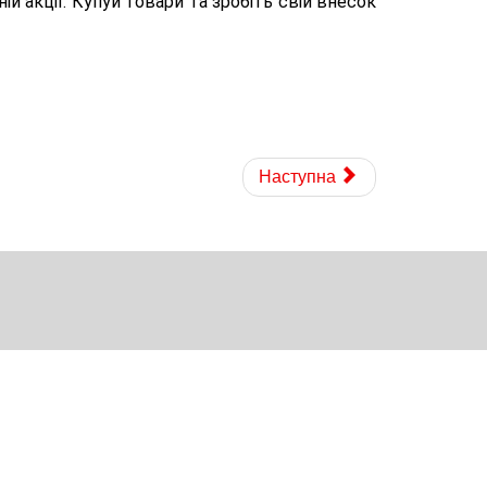
й акції. Купуй товари та зробіть свій внесок 
Наступна