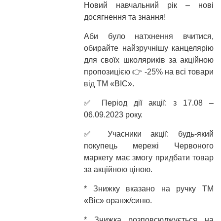
Новий навчальний рік – нові
досягнення та знання!
Аби було натхнення вчитися,
обирайте найзручнішу канцелярію
для своїх школяриків за акційною
пропозицією 👉 -25% на всі товари
від ТМ «BIC».
✅ Період дії акції: з 17.08 –
06.09.2023 року.
✅ Учасники акції: будь-який
покупець мережі Червоного
маркету має змогу придбати товар
за акційною ціною.
* Знижку вказано на ручку ТМ
«Віс» оранж/синю.
* Знижка розповсюджується на