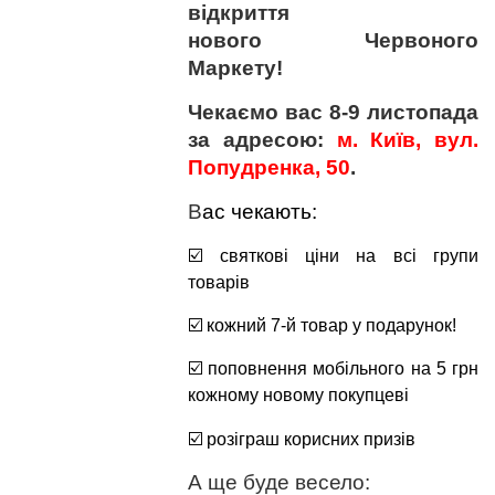
відкриття
нового
Червоного
Маркету
!
Чекаємо вас 8-9 листопада
за адресою:
м. Київ, вул.
Попудренка
, 50
.
В
ас чекають:
☑️ святкові ціни на всі групи
товарів
☑️ кожний 7-й товар у подарунок!
☑️
поповнення мобільного на 5 грн
кожному новому покупцеві
☑️
розіграш корисних призів
А ще буде весело: