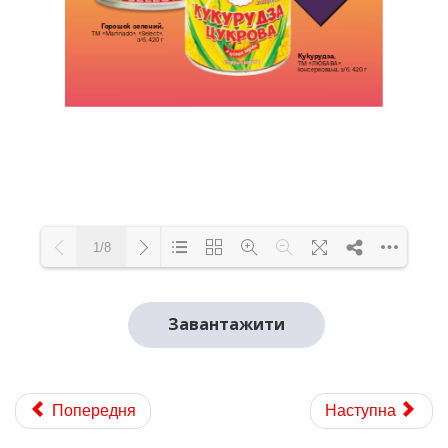
1/8
Loading PDF 113% ...
Завантажити
Попередня
Наступна