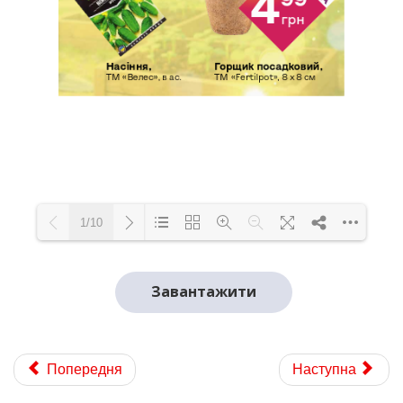
1/10
Loading PDF 95% ...
Завантажити
Попередня
Наступна