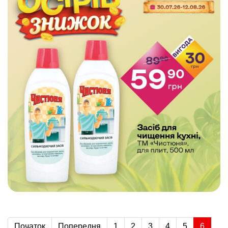
Початок
Попередня
1
2
3
4
5
6